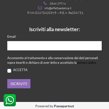
0546 29974
info@effettoestetica.it
P.IVA 02470420395 – R.E.A. Ra204731
Iscriviti alla newsletter:
*
Email
Acconsento al trattamento e alla conservazione dei dati personali
sopra inseriti e dichiaro di aver letto e accettato la
privacy policy
ACCETTA
Powered by
Passepartout