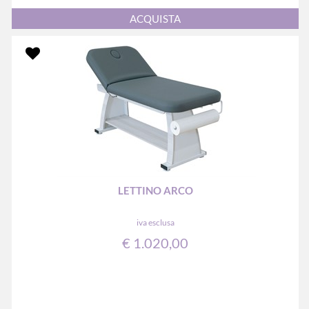
Quantità
ACQUISTA
LETTINO ARCO
iva esclusa
€ 1.020,00