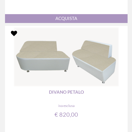
Quantità
ACQUISTA
DIVANO PETALO
iva esclusa
€ 820,00