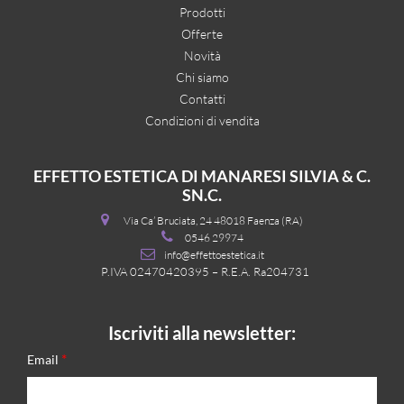
Prodotti
Offerte
Novità
Chi siamo
Contatti
Condizioni di vendita
EFFETTO ESTETICA DI MANARESI SILVIA & C.
SN.C.
Via Ca’ Bruciata, 24 48018 Faenza (RA)
0546 29974
info@effettoestetica.it
P.IVA 02470420395 – R.E.A. Ra204731
Iscriviti alla newsletter:
*
Email