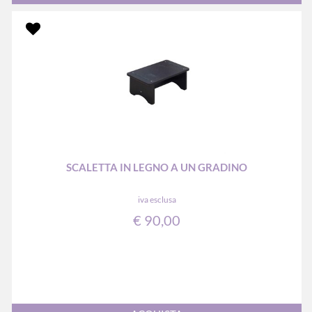
SCALETTA IN LEGNO A UN GRADINO
iva esclusa
€ 90,00
Quantità