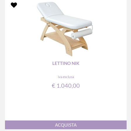
LETTINO NIK
iva esclusa
€ 1.040,00
Quantità
ACQUISTA