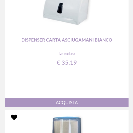
DISPENSER CARTA ASCIUGAMANI BIANCO
iva esclusa
€ 35,19
Quantità
ACQUISTA