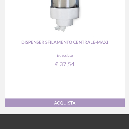
DISPENSER SFILAMENTO CENTRALE-MAXI
iva esclusa
€ 37,54
Quantità
ACQUISTA