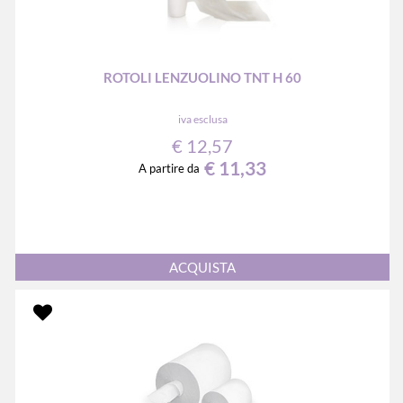
ROTOLI LENZUOLINO TNT H 60
iva esclusa
€ 12,57
€ 11,33
A partire da
Quantità
ACQUISTA