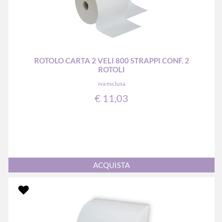
ROTOLO CARTA 2 VELI 800 STRAPPI CONF. 2
ROTOLI
iva esclusa
€ 11,03
Quantità
ACQUISTA