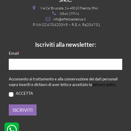
Via Ca’ Bruciata, 24 48018 Faenza (RA)
0546 29974
info@effettoestetica.it
P.IVA 02470420395 – R.E.A. Ra204731
Iscriviti alla newsletter:
*
Email
Acconsento al trattamento e alla conservazione dei dati personali
sopra inseriti e dichiaro di aver letto e accettato la
privacy policy
ACCETTA