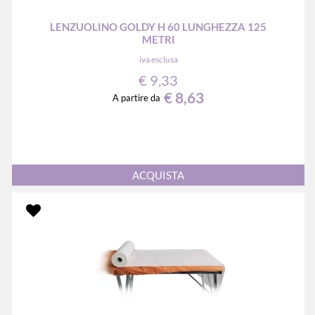
LENZUOLINO GOLDY H 60 LUNGHEZZA 125
METRI
iva esclusa
€ 9,33
€ 8,63
A partire da
Quantità
ACQUISTA