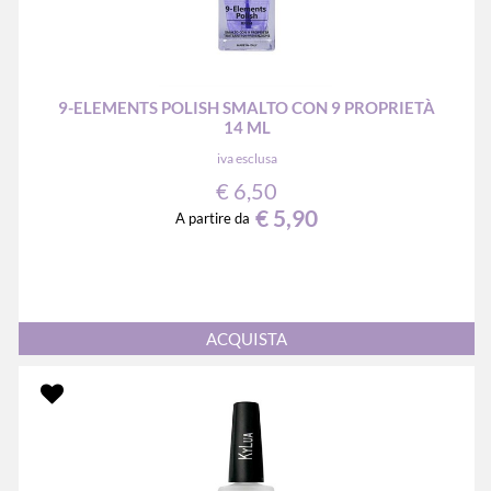
9-ELEMENTS POLISH SMALTO CON 9 PROPRIETÀ
14 ML
iva esclusa
€ 6,50
€ 5,90
A partire da
Quantità
ACQUISTA