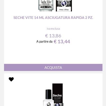
SECHE VITE 14 ML ASCIUGATURA RAPIDA 2 PZ.
iva esclusa
€ 13,86
€ 13,44
A partire da
Quantità
ACQUISTA