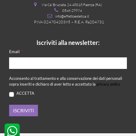
Via Ca’ Bruciata, 24 48018 Faenza (RA)
0546 29974
info@effettoestetica.it
P.IVA 02470420395 – R.E.A. Ra204731
Iscriviti alla newsletter:
*
Email
Acconsento al trattamento e alla conservazione dei dati personali
sopra inseriti e dichiaro di aver letto e accettato la
privacy policy
ACCETTA