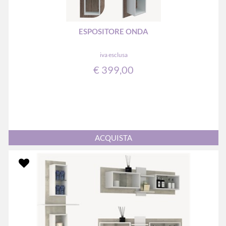
ESPOSITORE ONDA
iva esclusa
€ 399,00
Quantità
ACQUISTA