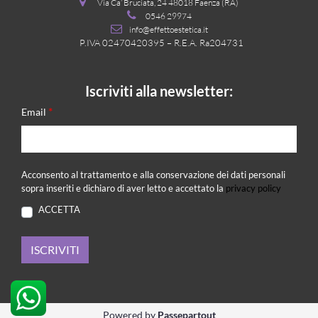
Via Ca’ Bruciata, 24 48018 Faenza (RA)
0546 29974
info@effettoestetica.it
P.IVA 02470420395 – R.E.A. Ra204731
Iscriviti alla newsletter:
*
Email
Acconsento al trattamento e alla conservazione dei dati personali
sopra inseriti e dichiaro di aver letto e accettato la
privacy policy
ACCETTA
Powered by
Passepartout