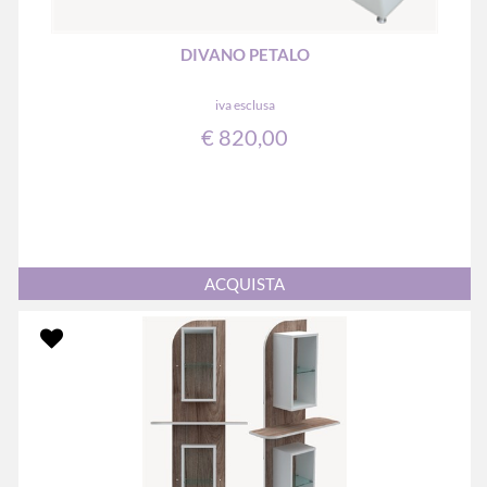
DIVANO PETALO
iva esclusa
€ 820,00
Quantità
ACQUISTA