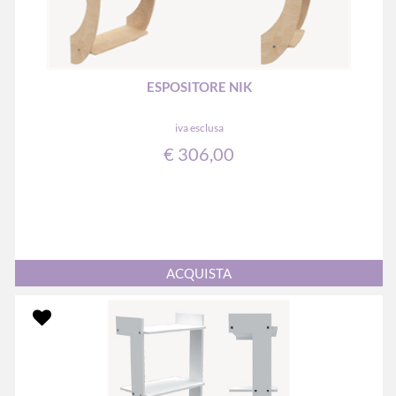
ESPOSITORE NIK
iva esclusa
€ 306,00
Quantità
ACQUISTA