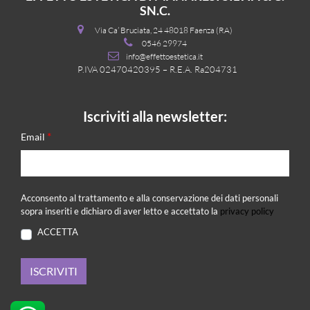
SN.C.
Via Ca’ Bruciata, 24 48018 Faenza (RA)
0546 29974
info@effettoestetica.it
P.IVA 02470420395 – R.E.A. Ra204731
Iscriviti alla newsletter:
*
Email
Acconsento al trattamento e alla conservazione dei dati personali
sopra inseriti e dichiaro di aver letto e accettato la
privacy policy
ACCETTA