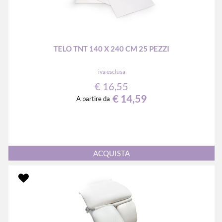
TELO TNT 140 X 240 CM 25 PEZZI
iva esclusa
€ 16,55
€ 14,59
A partire da
Quantità
ACQUISTA