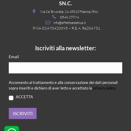
SN.C.
Via Ca’ Bruciata, 24 48018 Faenza (RA)
0546 29974
info@effettoestetica.it
P.IVA 02470420395 – R.E.A. Ra204731
Iscriviti alla newsletter:
*
Email
Acconsento al trattamento e alla conservazione dei dati personali
sopra inseriti e dichiaro di aver letto e accettato la
privacy policy
ACCETTA