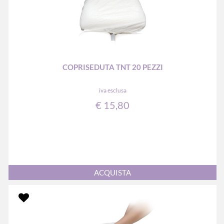
COPRISEDUTA TNT 20 PEZZI
iva esclusa
€ 15,80
Quantità
ACQUISTA