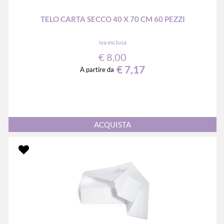
TELO CARTA SECCO 40 X 70 CM 60 PEZZI
iva esclusa
€ 8,00
€ 7,17
A partire da
Quantità
ACQUISTA