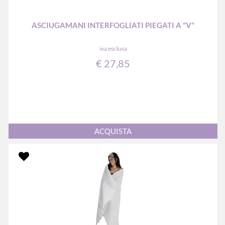
ASCIUGAMANI INTERFOGLIATI PIEGATI A "V"
iva esclusa
€ 27,85
Quantità
ACQUISTA