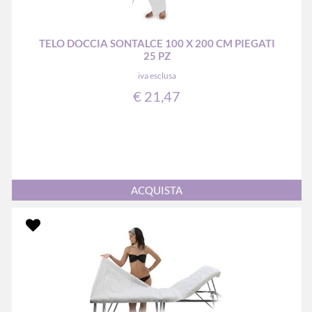
TELO DOCCIA SONTALCE 100 X 200 CM PIEGATI
25 PZ
iva esclusa
€ 21,47
Quantità
ACQUISTA