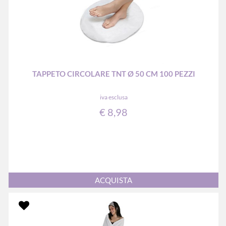
TAPPETO CIRCOLARE TNT Ø 50 CM 100 PEZZI
iva esclusa
€ 8,98
Quantità
ACQUISTA