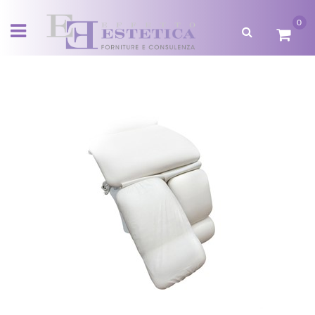
0
Open menu