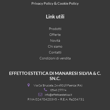
&
Privacy Policy
Cookie Policy
Link utili
Prodotti
Offerte
Novità
Chi siamo
Contatti
Condizioni di vendita
EFFETTO ESTETICA DI MANARESI SILVIA & C.
SN.C.
Via Ca’ Bruciata, 24 48018 Faenza (RA)
0546 29974
info@effettoestetica.it
P.IVA 02470420395 – R.E.A. Ra204731