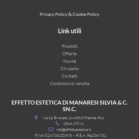
&
Privacy Policy
Cookie Policy
Link utili
Prodotti
Offerte
Novità
Chi siamo
Contatti
Condizioni di vendita
EFFETTO ESTETICA DI MANARESI SILVIA & C.
SN.C.
Via Ca’ Bruciata, 24 48018 Faenza (RA)
0546 29974
info@effettoestetica.it
P.IVA 02470420395 – R.E.A. Ra204731