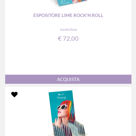
ESPOSITORE LIME ROCK'N ROLL
iva esclusa
€ 72,00
Quantità
ACQUISTA