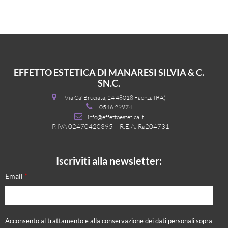
EFFETTO ESTETICA DI MANARESI SILVIA & C.
SN.C.
Via Ca’ Bruciata, 24 48018 Faenza (RA)
0546 29974
info@effettoestetica.it
P.IVA 02470420395 – R.E.A. Ra204731
Iscriviti alla newsletter:
*
Email
Acconsento al trattamento e alla conservazione dei dati personali sopra