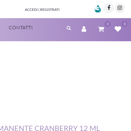
Marzia Clinic
Facebo
Twi
ACCEDI | REGISTRATI
0
0
CONTATTI
RMANENTE CRANBERRY 12 ML