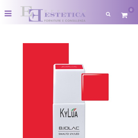
0
Open menu