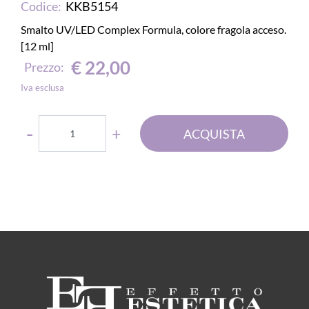
Codice:
KKB5154
Smalto UV/LED Complex Formula, colore fragola acceso.
[12 ml]
€ 22,00
Prezzo:
Iva esclusa
Quantità
ACQUISTA