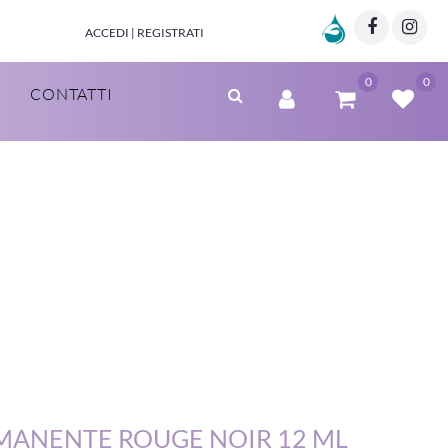
Marzia Clinic
Facebo
Twi
ACCEDI | REGISTRATI
0
0
CONTATTI
RMANENTE ROUGE NOIR 12 ML