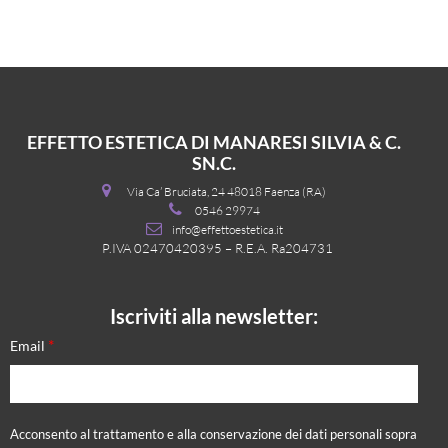
EFFETTO ESTETICA DI MANARESI SILVIA & C.
SN.C.
Via Ca’ Bruciata, 24 48018 Faenza (RA)
0546 29974
info@effettoestetica.it
P.IVA 02470420395 – R.E.A. Ra204731
Iscriviti alla newsletter:
*
Email
Acconsento al trattamento e alla conservazione dei dati personali sopra