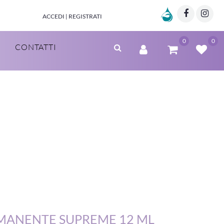
Marzia Clinic
Facebo
Twi
ACCEDI | REGISTRATI
0
0
CONTATTI
RMANENTE SUPREME 12 ML