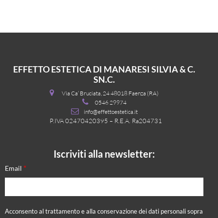
EFFETTO ESTETICA DI MANARESI SILVIA & C.
SN.C.
Via Ca’ Bruciata, 24 48018 Faenza (RA)
0546 29974
info@effettoestetica.it
P.IVA 02470420395 – R.E.A. Ra204731
Iscriviti alla newsletter:
*
Email
Acconsento al trattamento e alla conservazione dei dati personali sopra