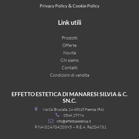
&
Privacy Policy
Cookie Policy
Link utili
Prodotti
Offerte
Novità
Chi siamo
Contatti
Condizioni di vendita
EFFETTO ESTETICA DI MANARESI SILVIA & C.
SN.C.
Via Ca’ Bruciata, 24 48018 Faenza (RA)
0546 29974
info@effettoestetica.it
P.IVA 02470420395 – R.E.A. Ra204731