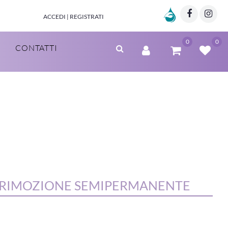
Marzia Clinic
Facebo
Twi
ACCEDI | REGISTRATI
0
0
CONTATTI
R RIMOZIONE SEMIPERMANENTE