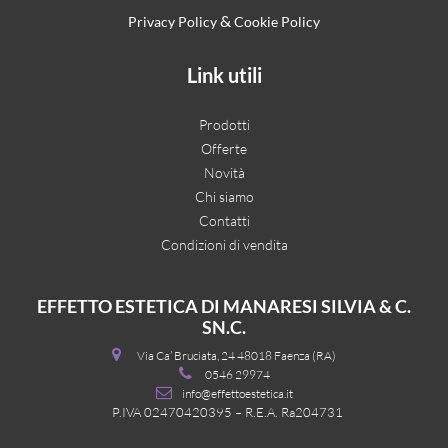
&
Privacy Policy
Cookie Policy
Link utili
Prodotti
Offerte
Novità
Chi siamo
Contatti
Condizioni di vendita
EFFETTO ESTETICA DI MANARESI SILVIA & C.
SN.C.
Via Ca’ Bruciata, 24 48018 Faenza (RA)
0546 29974
info@effettoestetica.it
P.IVA 02470420395 – R.E.A. Ra204731