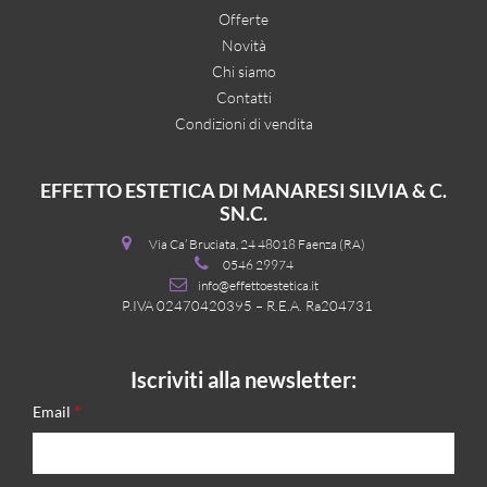
Offerte
Novità
Chi siamo
Contatti
Condizioni di vendita
EFFETTO ESTETICA DI MANARESI SILVIA & C.
SN.C.
Via Ca’ Bruciata, 24 48018 Faenza (RA)
0546 29974
info@effettoestetica.it
P.IVA 02470420395 – R.E.A. Ra204731
Iscriviti alla newsletter:
*
Email