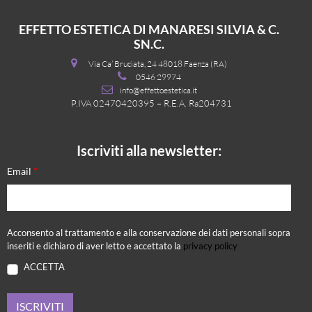
EFFETTO ESTETICA DI MANARESI SILVIA & C.
SN.C.
Via Ca’ Bruciata, 24 48018 Faenza (RA)
0546 29974
info@effettoestetica.it
P.IVA 02470420395 – R.E.A. Ra204731
Iscriviti alla newsletter:
*
Email
Acconsento al trattamento e alla conservazione dei dati personali sopra
inseriti e dichiaro di aver letto e accettato la
privacy policy
ACCETTA