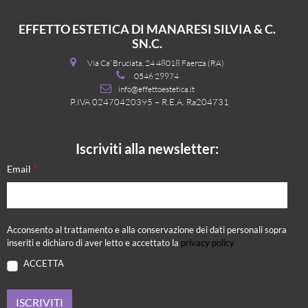
EFFETTO ESTETICA DI MANARESI SILVIA & C.
SN.C.
Via Ca’ Bruciata, 24 48018 Faenza (RA)
0546 29974
info@effettoestetica.it
P.IVA 02470420395 – R.E.A. Ra204731
Iscriviti alla newsletter:
*
Email
Acconsento al trattamento e alla conservazione dei dati personali sopra
inseriti e dichiaro di aver letto e accettato la
privacy policy
ACCETTA