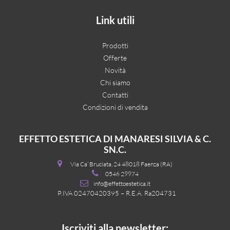
Link utili
Prodotti
Offerte
Novità
Chi siamo
Contatti
Condizioni di vendita
EFFETTO ESTETICA DI MANARESI SILVIA & C.
SN.C.
Via Ca’ Bruciata, 24 48018 Faenza (RA)
0546 29974
info@effettoestetica.it
P.IVA 02470420395 – R.E.A. Ra204731
Iscriviti alla newsletter: