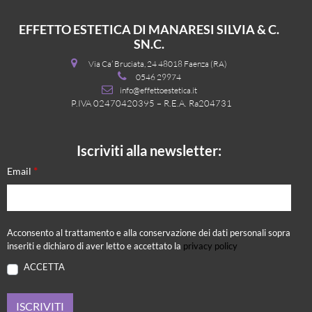
EFFETTO ESTETICA DI MANARESI SILVIA & C.
SN.C.
Via Ca’ Bruciata, 24 48018 Faenza (RA)
0546 29974
info@effettoestetica.it
P.IVA 02470420395 – R.E.A. Ra204731
Iscriviti alla newsletter:
*
Email
Acconsento al trattamento e alla conservazione dei dati personali sopra
inseriti e dichiaro di aver letto e accettato la
privacy policy
ACCETTA