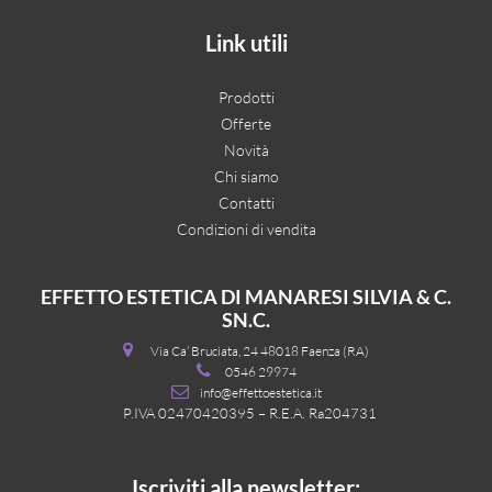
Link utili
Prodotti
Offerte
Novità
Chi siamo
Contatti
Condizioni di vendita
EFFETTO ESTETICA DI MANARESI SILVIA & C.
SN.C.
Via Ca’ Bruciata, 24 48018 Faenza (RA)
0546 29974
info@effettoestetica.it
P.IVA 02470420395 – R.E.A. Ra204731
Iscriviti alla newsletter: