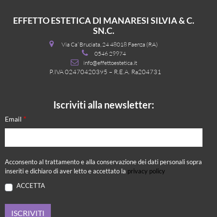
EFFETTO ESTETICA DI MANARESI SILVIA & C.
SN.C.
Via Ca’ Bruciata, 24 48018 Faenza (RA)
0546 29974
info@effettoestetica.it
P.IVA 02470420395 – R.E.A. Ra204731
Iscriviti alla newsletter:
*
Email
Acconsento al trattamento e alla conservazione dei dati personali sopra
inseriti e dichiaro di aver letto e accettato la
privacy policy
ACCETTA