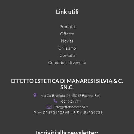
Link utili
Prodotti
Offerte
Novità
Chi siamo
Contatti
Condizioni di vendita
EFFETTO ESTETICA DI MANARESI SILVIA & C.
SN.C.
Via Ca’ Bruciata, 24 48018 Faenza (RA)
0546 29974
info@effettoestetica.it
P.IVA 02470420395 – R.E.A. Ra204731
Iscriviti alla newsletter: