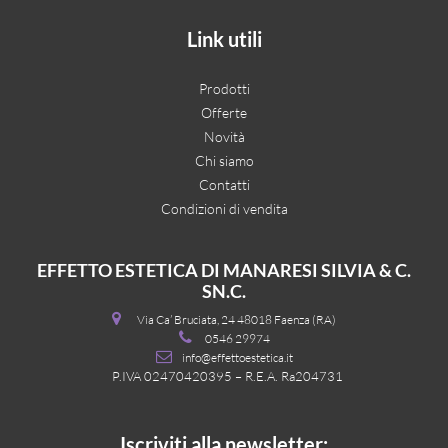
Link utili
Prodotti
Offerte
Novità
Chi siamo
Contatti
Condizioni di vendita
EFFETTO ESTETICA DI MANARESI SILVIA & C.
SN.C.
Via Ca’ Bruciata, 24 48018 Faenza (RA)
0546 29974
info@effettoestetica.it
P.IVA 02470420395 – R.E.A. Ra204731
Iscriviti alla newsletter: