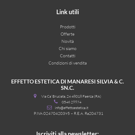
Link utili
Prodotti
Offerte
Novità
Chi siamo
Contatti
Condizioni di vendita
EFFETTO ESTETICA DI MANARESI SILVIA & C.
SN.C.
Via Ca’ Bruciata, 24 48018 Faenza (RA)
0546 29974
info@effettoestetica.it
P.IVA 02470420395 – R.E.A. Ra204731
Iscriviti alla newsletter: