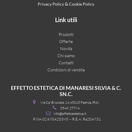
&
Privacy Policy
Cookie Policy
Link utili
Prodotti
Offerte
Novità
Chi siamo
Contatti
Condizioni di vendita
EFFETTO ESTETICA DI MANARESI SILVIA & C.
SN.C.
Via Ca’ Bruciata, 24 48018 Faenza (RA)
0546 29974
info@effettoestetica.it
P.IVA 02470420395 – R.E.A. Ra204731