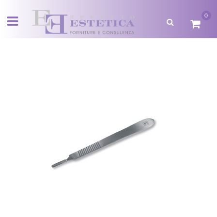
0
Open menu