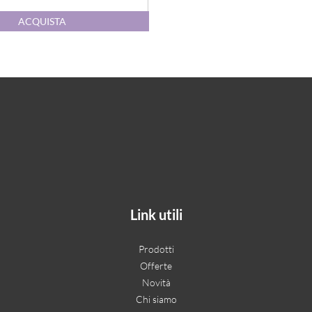
Quantità
ACQUISTA
Link utili
Prodotti
Offerte
Novità
Chi siamo