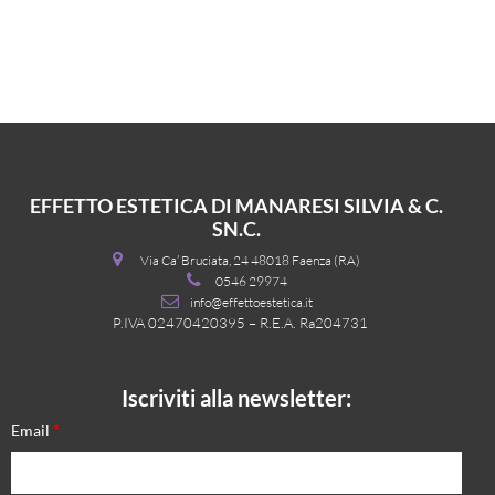
EFFETTO ESTETICA DI MANARESI SILVIA & C.
SN.C.
Via Ca’ Bruciata, 24 48018 Faenza (RA)
0546 29974
info@effettoestetica.it
P.IVA 02470420395 – R.E.A. Ra204731
Iscriviti alla newsletter:
*
Email