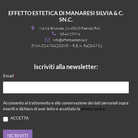
EFFETTO ESTETICA DI MANARESI SILVIA & C.
SN.C.
Via Ca’ Bruciata, 24 48018 Faenza (RA)
0546 29974
info@effettoestetica.it
P.IVA 02470420395 – R.E.A. Ra204731
Iscriviti alla newsletter:
*
Email
Acconsento al trattamento e alla conservazione dei dati personali sopra
inseriti e dichiaro di aver letto e accettato la
privacy policy
ACCETTA