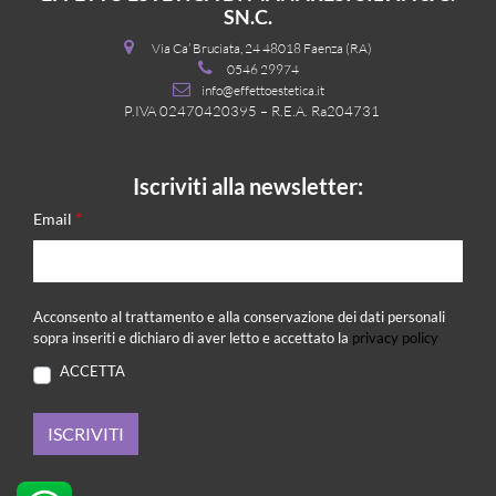
SN.C.
Via Ca’ Bruciata, 24 48018 Faenza (RA)
0546 29974
info@effettoestetica.it
P.IVA 02470420395 – R.E.A. Ra204731
Iscriviti alla newsletter:
*
Email
Acconsento al trattamento e alla conservazione dei dati personali
sopra inseriti e dichiaro di aver letto e accettato la
privacy policy
ACCETTA