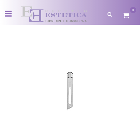
0
Open menu