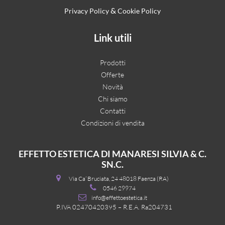
&
Privacy Policy
Cookie Policy
Link utili
Prodotti
Offerte
Novità
Chi siamo
Contatti
Condizioni di vendita
EFFETTO ESTETICA DI MANARESI SILVIA & C.
SN.C.
Via Ca’ Bruciata, 24 48018 Faenza (RA)
0546 29974
info@effettoestetica.it
P.IVA 02470420395 – R.E.A. Ra204731