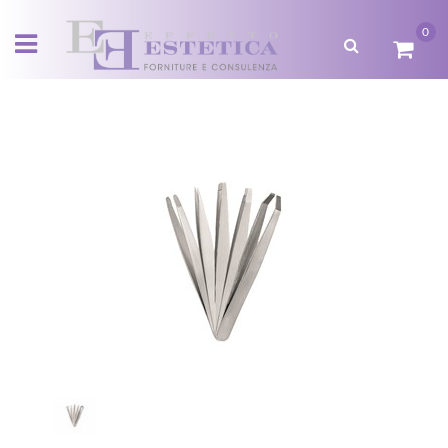
0
Open menu