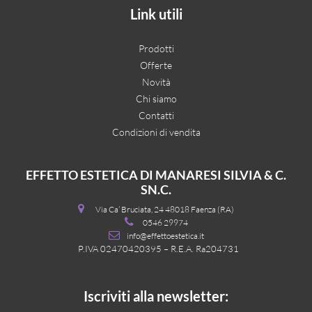
Link utili
Prodotti
Offerte
Novità
Chi siamo
Contatti
Condizioni di vendita
EFFETTO ESTETICA DI MANARESI SILVIA & C.
SN.C.
Via Ca’ Bruciata, 24 48018 Faenza (RA)
0546 29974
info@effettoestetica.it
P.IVA 02470420395 – R.E.A. Ra204731
Iscriviti alla newsletter: