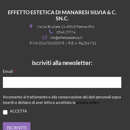
EFFETTO ESTETICA DI MANARESI SILVIA & C.
SN.C.
Via Ca’ Bruciata, 24 48018 Faenza (RA)
0546 29974
info@effettoestetica.it
P.IVA 02470420395 – R.E.A. Ra204731
Iscriviti alla newsletter:
*
Email
Acconsento al trattamento e alla conservazione dei dati personali sopra
inseriti e dichiaro di aver letto e accettato la
privacy policy
ACCETTA