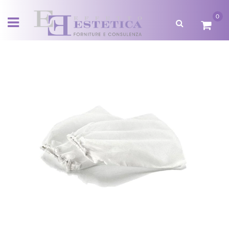
0
Open menu