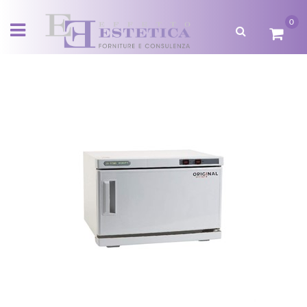
0
Open menu