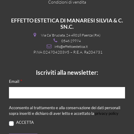
Condizioni di vendita
EFFETTO ESTETICA DI MANARESI SILVIA & C.
SN.C.
Via Ca’ Bruciata, 24 48018 Faenza (RA)
0546 29974
info@effettoestetica.it
P.IVA 02470420395 – R.E.A. Ra204731
Iscriviti alla newsletter:
*
Email
Acconsento al trattamento e alla conservazione dei dati personali
sopra inseriti e dichiaro di aver letto e accettato la
privacy policy
ACCETTA