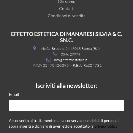
Chi siamo
Contatti
Condizioni di vendita
EFFETTO ESTETICA DI MANARESI SILVIA & C.
SN.C.
Via Ca’ Bruciata, 24 48018 Faenza (RA)
0546 29974
info@effettoestetica.it
P.IVA 02470420395 – R.E.A. Ra204731
Iscriviti alla newsletter:
*
Email
Acconsento al trattamento e alla conservazione dei dati personali
sopra inseriti e dichiaro di aver letto e accettato la
privacy policy