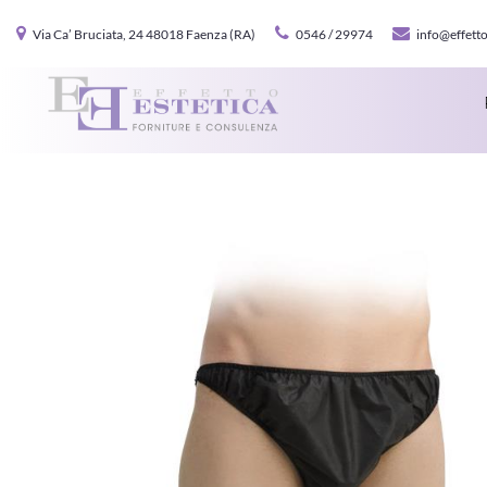
Via Ca’ Bruciata, 24 48018 Faenza (RA)
0546 / 29974
info@effetto