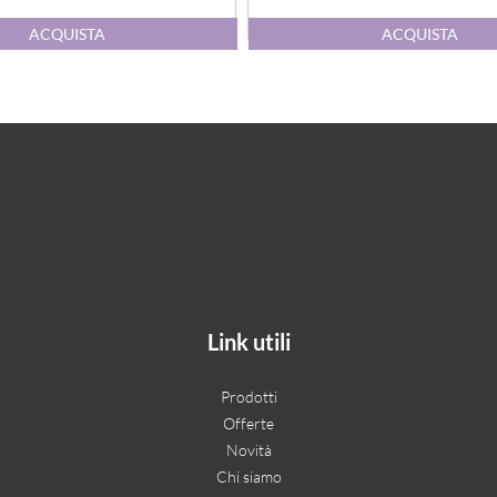
Quantità
Quantità
ACQUISTA
ACQUISTA
Link utili
Prodotti
Offerte
Novità
Chi siamo