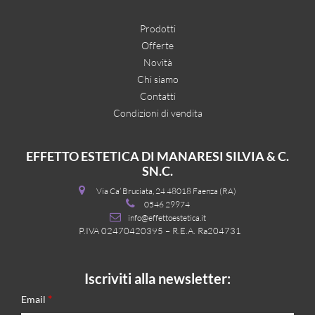
Prodotti
Offerte
Novità
Chi siamo
Contatti
Condizioni di vendita
EFFETTO ESTETICA DI MANARESI SILVIA & C.
SN.C.
Via Ca’ Bruciata, 24 48018 Faenza (RA)
0546 29974
info@effettoestetica.it
P.IVA 02470420395 – R.E.A. Ra204731
Iscriviti alla newsletter:
*
Email