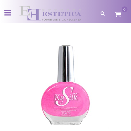
0
Open menu