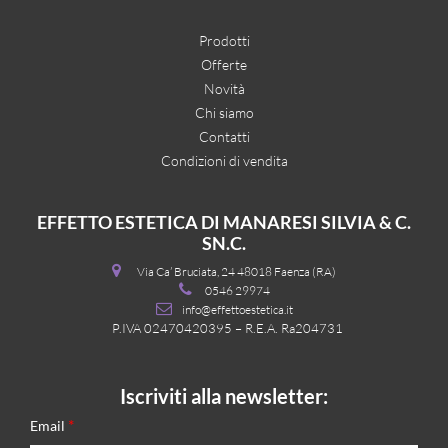
Prodotti
Offerte
Novità
Chi siamo
Contatti
Condizioni di vendita
EFFETTO ESTETICA DI MANARESI SILVIA & C.
SN.C.
Via Ca’ Bruciata, 24 48018 Faenza (RA)
0546 29974
info@effettoestetica.it
P.IVA 02470420395 – R.E.A. Ra204731
Iscriviti alla newsletter:
*
Email