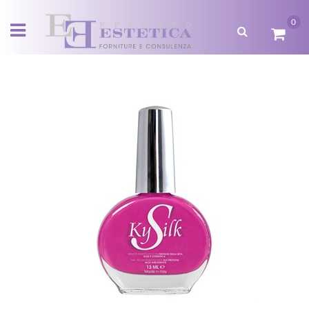
0
Open menu