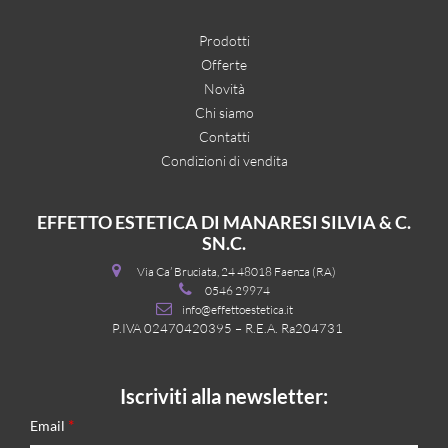
Prodotti
Offerte
Novità
Chi siamo
Contatti
Condizioni di vendita
EFFETTO ESTETICA DI MANARESI SILVIA & C.
SN.C.
Via Ca’ Bruciata, 24 48018 Faenza (RA)
0546 29974
info@effettoestetica.it
P.IVA 02470420395 – R.E.A. Ra204731
Iscriviti alla newsletter:
*
Email