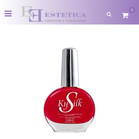
0
Open menu