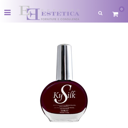
0
Open menu