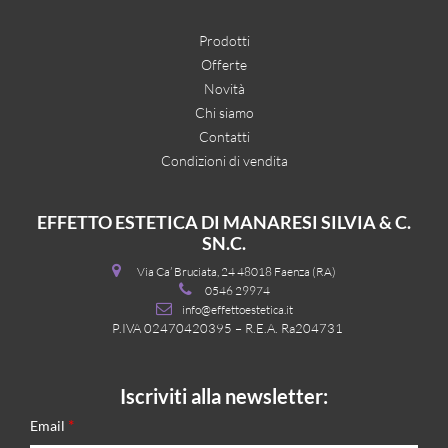
Prodotti
Offerte
Novità
Chi siamo
Contatti
Condizioni di vendita
EFFETTO ESTETICA DI MANARESI SILVIA & C.
SN.C.
Via Ca’ Bruciata, 24 48018 Faenza (RA)
0546 29974
info@effettoestetica.it
P.IVA 02470420395 – R.E.A. Ra204731
Iscriviti alla newsletter:
*
Email