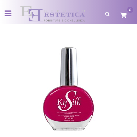
0
Open menu