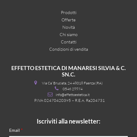
Prodotti
Offerte
Novità
Chi siamo
Contatti
Condizioni di vendita
EFFETTO ESTETICA DI MANARESI SILVIA & C.
SN.C.
Via Ca’ Bruciata, 24 48018 Faenza (RA)
0546 29974
info@effettoestetica.it
P.IVA 02470420395 – R.E.A. Ra204731
Iscriviti alla newsletter:
*
Email