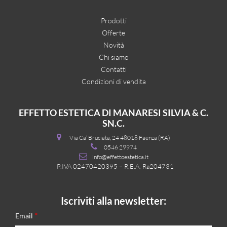
Prodotti
Offerte
Novità
Chi siamo
Contatti
Condizioni di vendita
EFFETTO ESTETICA DI MANARESI SILVIA & C.
SN.C.
Via Ca’ Bruciata, 24 48018 Faenza (RA)
0546 29974
info@effettoestetica.it
P.IVA 02470420395 – R.E.A. Ra204731
Iscriviti alla newsletter:
*
Email