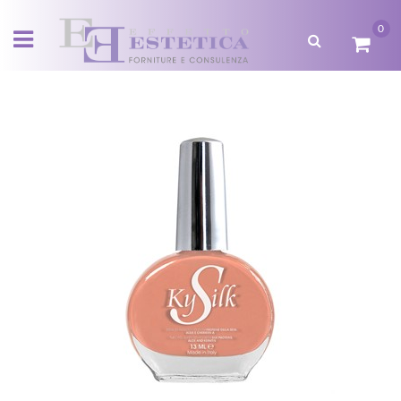
0
Open menu