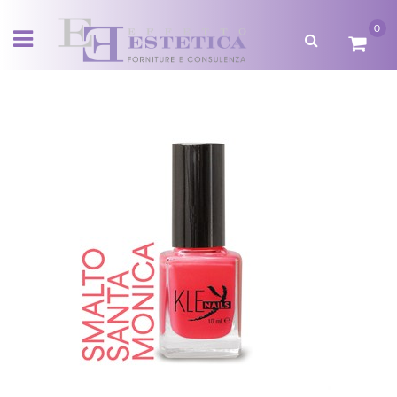
0
Open menu