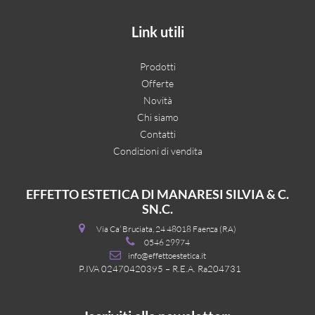
Link utili
Prodotti
Offerte
Novità
Chi siamo
Contatti
Condizioni di vendita
EFFETTO ESTETICA DI MANARESI SILVIA & C.
SN.C.
Via Ca’ Bruciata, 24 48018 Faenza (RA)
0546 29974
info@effettoestetica.it
P.IVA 02470420395 – R.E.A. Ra204731