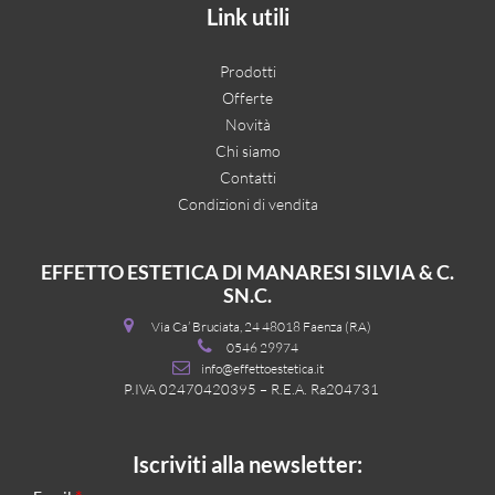
Link utili
Prodotti
Offerte
Novità
Chi siamo
Contatti
Condizioni di vendita
EFFETTO ESTETICA DI MANARESI SILVIA & C.
SN.C.
Via Ca’ Bruciata, 24 48018 Faenza (RA)
0546 29974
info@effettoestetica.it
P.IVA 02470420395 – R.E.A. Ra204731
Iscriviti alla newsletter: