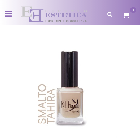
0
Open menu