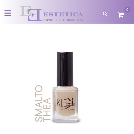
0
Open menu