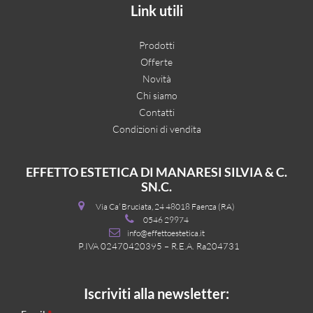
Link utili
Prodotti
Offerte
Novità
Chi siamo
Contatti
Condizioni di vendita
EFFETTO ESTETICA DI MANARESI SILVIA & C.
SN.C.
Via Ca’ Bruciata, 24 48018 Faenza (RA)
0546 29974
info@effettoestetica.it
P.IVA 02470420395 – R.E.A. Ra204731
Iscriviti alla newsletter: