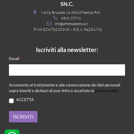
SN.C.
Via Ca’ Bruciata, 24 48018 Faenza (RA)
0546 29974
info@effettoestetica.it
P.IVA 02470420395 – R.E.A. Ra204731
Iscriviti alla newsletter:
*
Email
Acconsento al trattamento e alla conservazione dei dati personali
sopra inseriti e dichiaro di aver letto e accettato la
privacy policy
ACCETTA