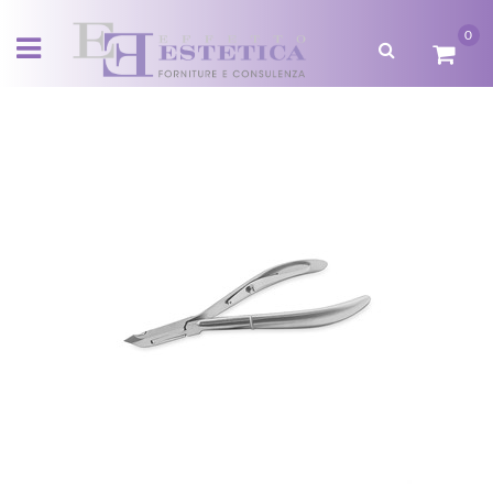
0
Open menu