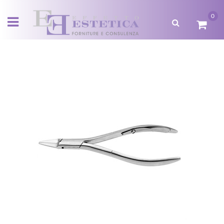
0
Open menu