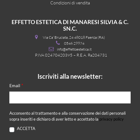
Condizioni di vendita
EFFETTO ESTETICA DI MANARESI SILVIA & C.
SN.C.
Via Ca’ Bruciata, 24 48018 Faenza (RA)
0546 29974
info@effettoestetica.it
P.IVA 02470420395 – R.E.A. Ra204731
Iscriviti alla newsletter:
*
Email
Acconsento al trattamento e alla conservazione dei dati personali
sopra inseriti e dichiaro di aver letto e accettato la
privacy policy
ACCETTA