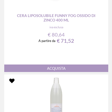
CERA LIPOSOLUBILE FUNNY FOG OSSIDO DI
ZINCO 400 ML
iva esclusa
€ 80,64
€ 71,52
A partire da
Quantità
ACQUISTA