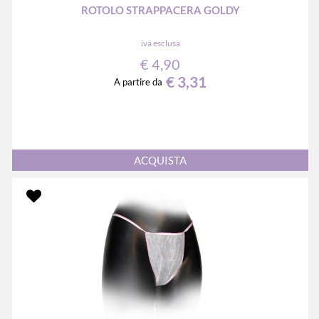
ROTOLO STRAPPACERA GOLDY
iva esclusa
€ 4,90
€ 3,31
A partire da
Quantità
ACQUISTA