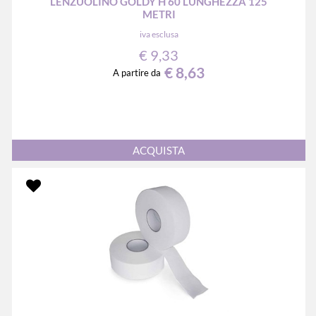
LENZUOLINO GOLDY H 60 LUNGHEZZA 125
METRI
iva esclusa
€ 9,33
€ 8,63
A partire da
Quantità
ACQUISTA