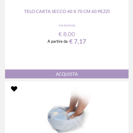
TELO CARTA SECCO 40 X 70 CM 60 PEZZI
iva esclusa
€ 8,00
€ 7,17
A partire da
Quantità
ACQUISTA