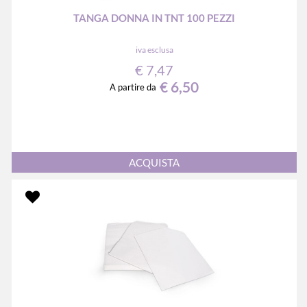
TANGA DONNA IN TNT 100 PEZZI
iva esclusa
€ 7,47
€ 6,50
A partire da
Quantità
ACQUISTA