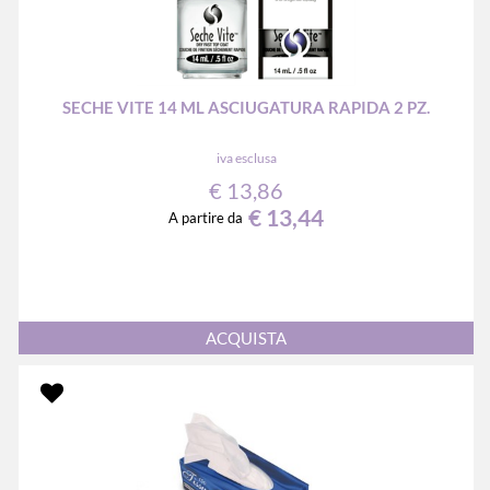
SECHE VITE 14 ML ASCIUGATURA RAPIDA 2 PZ.
iva esclusa
€ 13,86
€ 13,44
A partire da
Quantità
ACQUISTA