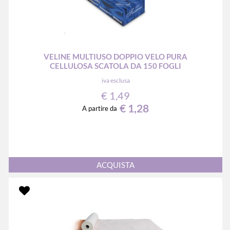
VELINE MULTIUSO DOPPIO VELO PURA
CELLULOSA SCATOLA DA 150 FOGLI
iva esclusa
€ 1,49
€ 1,28
A partire da
Quantità
ACQUISTA