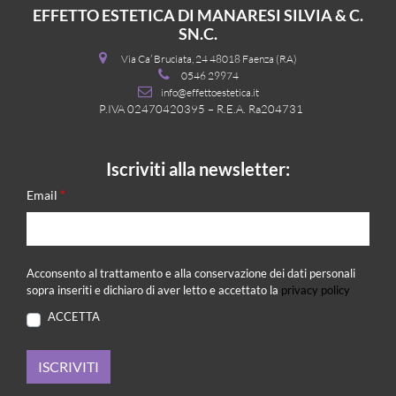
EFFETTO ESTETICA DI MANARESI SILVIA & C.
SN.C.
Via Ca’ Bruciata, 24 48018 Faenza (RA)
0546 29974
info@effettoestetica.it
P.IVA 02470420395 – R.E.A. Ra204731
Iscriviti alla newsletter:
*
Email
Acconsento al trattamento e alla conservazione dei dati personali
sopra inseriti e dichiaro di aver letto e accettato la
privacy policy
ACCETTA