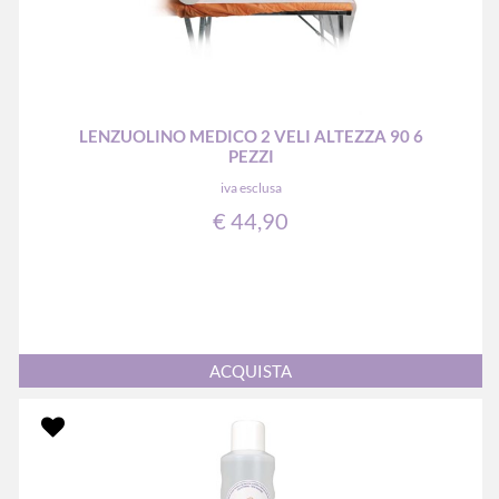
LENZUOLINO MEDICO 2 VELI ALTEZZA 90 6
PEZZI
iva esclusa
€ 44,90
Quantità
ACQUISTA