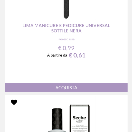
LIMA MANICURE E PEDICURE UNIVERSAL
SOTTILE NERA
iva esclusa
€ 0,99
€ 0,61
A partire da
Quantità
ACQUISTA